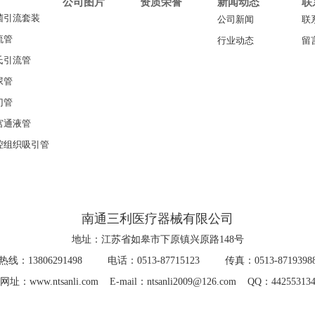
公司图片
资质荣誉
新闻动态
联
菌引流套装
公司新闻
联
流管
行业动态
留
氏引流管
尿管
门管
宫通液管
腔组织吸引管
南通三利医疗器械有限公司
地址：江苏省如皋市下原镇兴原路148号
热线：13806291498 电话：0513-87715123 传真：0513-8719398
网址：www.ntsanli.com E-mail：ntsanli2009@126.com QQ：44255313