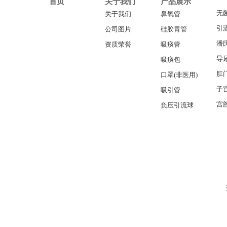
首页
关于我们
产品展示
无
关于我们
鼻氧管
引
公司图片
硅胶胃管
潘
资质荣誉
吸痰管
导
吸痰包
肛
口罩(非医用)
子
吸引管
宫
负压引流球